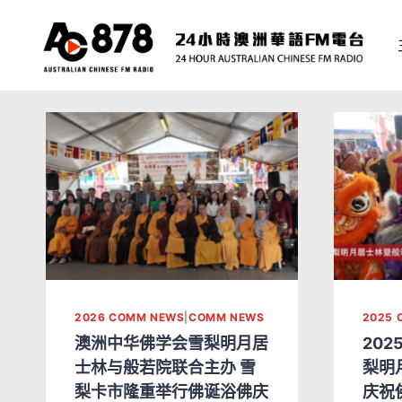
2026 COMM NEWS
|
COMM NEWS
2025 
澳洲中华佛学会雪梨明月居
202
士林与般若院联合主办 雪
梨明
梨卡市隆重举行佛诞浴佛庆
庆祝